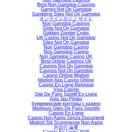
Best Non Gamstop Casinos
Games Not On Gamstop
Gambling Sites Not On Gamstop
オンラインカジノ サイト
Non Gamstop Casinos
Slots Not On Gamstop
Gokken Zonder Cruks
UK Casino Not On Gamstop
Sites Not On Gamstop
Non Gamstop Casino
Non Gamstop Casino
Non Gamstop Casino UK
Best Online Casinos Uk
Casinos Not On Gamstop
Casinos Not On Gamstop
Casino Online Migliori
Migliori App Casino Online
Casino En Ligne Belgique
Visa Casino
Site De Paris Sportif En Ligne
Avis Jeu Plinko
букмекерские конторы с казино
Meilleurs Sites De Paris Sportifs
Casino En Ligne
Casino Non Aams Senza Documenti
Migliori Siti Scommesse Non Aams
온라인 슬롯
Casino En Ligne 2026