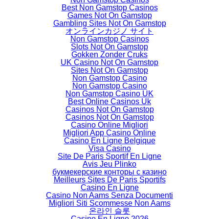
Best Non Gamstop Casinos
Games Not On Gamstop
Gambling Sites Not On Gamstop
オンラインカジノ サイト
Non Gamstop Casinos
Slots Not On Gamstop
Gokken Zonder Cruks
UK Casino Not On Gamstop
Sites Not On Gamstop
Non Gamstop Casino
Non Gamstop Casino
Non Gamstop Casino UK
Best Online Casinos Uk
Casinos Not On Gamstop
Casinos Not On Gamstop
Casino Online Migliori
Migliori App Casino Online
Casino En Ligne Belgique
Visa Casino
Site De Paris Sportif En Ligne
Avis Jeu Plinko
букмекерские конторы с казино
Meilleurs Sites De Paris Sportifs
Casino En Ligne
Casino Non Aams Senza Documenti
Migliori Siti Scommesse Non Aams
온라인 슬롯
Casino En Ligne 2026